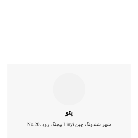
پتو
No.20، بيجنگ روڊ Linyi شهر شنڊونگ چين