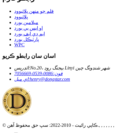
فلم جو منهن پلائيووڊ
پلائيووڊ
ميلامين بورڊ
او ايس بي بورڊ
ايم ڊي ايف بورڊ
پارٽيڪل بورڊ
WPC
اسان سان رابطو ڪريو
No.20، بيجنگ روڊ Linyi شهر شنڊونگ چين
ائڊريس:
فون:
0086-0539-7056669
henry@dongstar.com
اي ميل:
© ڪاپي رائيٽ - 2010-2022: سڀ حق محفوظ آهن., , , , , , ,