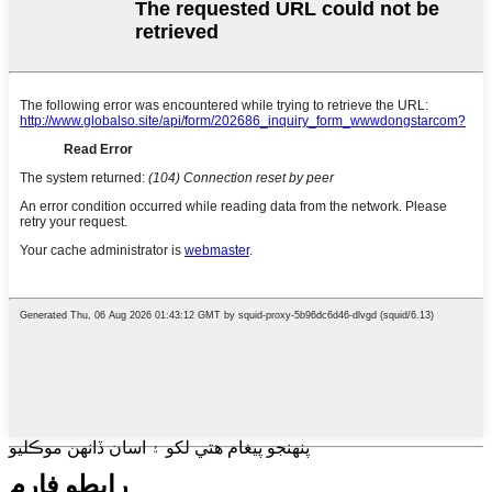
پنهنجو پيغام هتي لکو ۽ اسان ڏانهن موڪليو
رابطو فارم