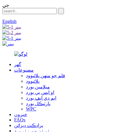
جي
English
گهر
مصنوعات
فلم جو منهن پلائيووڊ
پلائيووڊ
ميلامين بورڊ
او ايس بي بورڊ
ايم ڊي ايف بورڊ
پارٽيڪل بورڊ
WPC
خبرون
FAQs
پراڊڪٽ ڊيزائن
اسان جي باري ۾