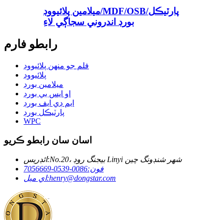
ميلامين پلائيووڊ/MDF/OSB/پارٽيڪل
بورڊ اندروني سجاڳي لاءِ
رابطو فارم
فلم جو منهن پلائيووڊ
پلائيووڊ
ميلامين بورڊ
او ايس بي بورڊ
ايم ڊي ايف بورڊ
پارٽيڪل بورڊ
WPC
اسان سان رابطو ڪريو
No.20، بيجنگ روڊ Linyi شهر شنڊونگ چين
ائڊريس:
فون:
0086-0539-7056669
henry@dongstar.com
اي ميل: