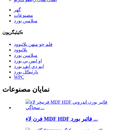
گهر
مصنوعات
ميلامين بورڊ
ڪيٽيگريون
فلم جو منهن پلائيووڊ
پلائيووڊ
ميلامين بورڊ
او ايس بي بورڊ
ايم ڊي ايف بورڊ
پارٽيڪل بورڊ
WPC
نمايان مصنوعات
فرن لاء MDF HDF فائبر بورڊ ...