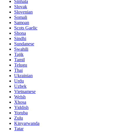
Sinhala
Slovak
Slovenian
Somali
Samoan
Scots Gaelic
Shona
Sindhi
Sundanese
Swahili
Tajik
Tamil
Telugu
Thai
Ukrainian
Urdu
Uzbek
Vietnamese
Welsh
Xhosa
Yiddish
Yoruba
Zulu
Kinyarwanda
Tatar