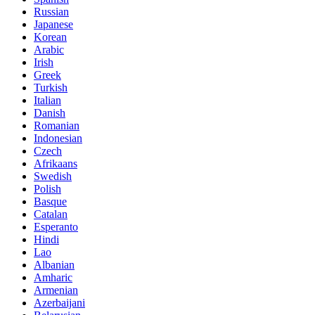
Russian
Japanese
Korean
Arabic
Irish
Greek
Turkish
Italian
Danish
Romanian
Indonesian
Czech
Afrikaans
Swedish
Polish
Basque
Catalan
Esperanto
Hindi
Lao
Albanian
Amharic
Armenian
Azerbaijani