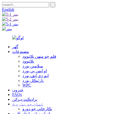
English
گهر
مصنوعات
فلم جو منهن پلائيووڊ
پلائيووڊ
ميلامين بورڊ
او ايس بي بورڊ
ايم ڊي ايف بورڊ
پارٽيڪل بورڊ
WPC
خبرون
FAQs
پراڊڪٽ ڊيزائن
اسان جي باري ۾
ڪارخاني جو دورو
اسان سان رابطو ڪريو