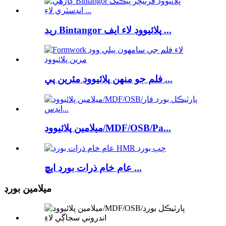
ريڊ Bintangor پلائيووڊ لاء ايف ...
فلم جو منهن پلائيووڊ مئرين پي ...
ميلامين پلائيووڊ/MDF/OSB/Pa...
عام خام ذرات بورڊ ايڇ ...
ميلامين بورڊ