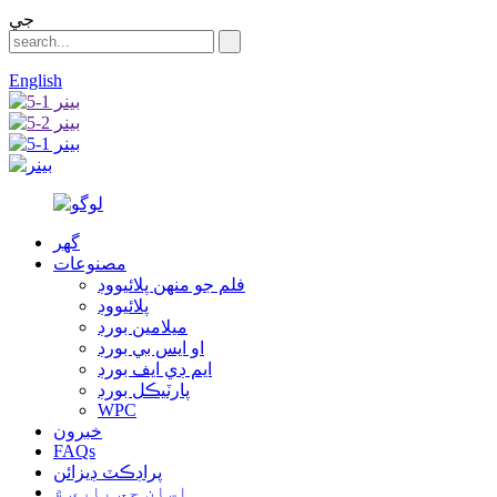
جي
English
گهر
مصنوعات
فلم جو منهن پلائيووڊ
پلائيووڊ
ميلامين بورڊ
او ايس بي بورڊ
ايم ڊي ايف بورڊ
پارٽيڪل بورڊ
WPC
خبرون
FAQs
پراڊڪٽ ڊيزائن
اسان جي باري ۾